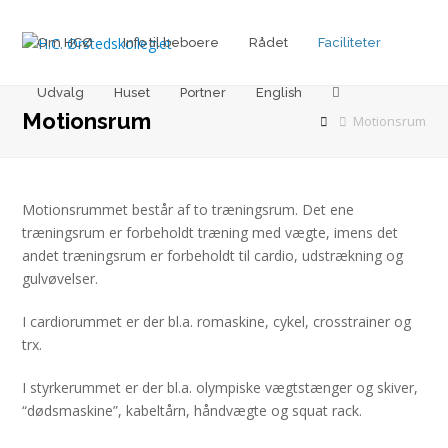
Om HCØ
Info til beboere
Rådet
Faciliteter
Udvalg
Huset
Portner
English
Motionsrum
Motionsrum
Motionsrummet består af to træningsrum. Det ene
træningsrum er forbeholdt træning med vægte, imens det
andet træningsrum er forbeholdt til cardio, udstrækning og
gulvøvelser.
I cardiorummet er der bl.a. romaskine, cykel, crosstrainer og
trx.
I styrkerummet er der bl.a. olympiske vægtstænger og skiver,
“dødsmaskine”, kabeltårn, håndvægte og squat rack.